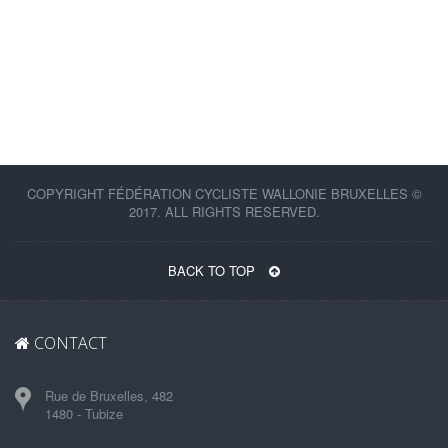
COPYRIGHT FÉDÉRATION CYCLISTE WALLONIE BRUXELLES ©
2017. ALL RIGHTS RESERVED.
BACK TO TOP
CONTACT
Rue de Bruxelles, 482
1480 - Tubize