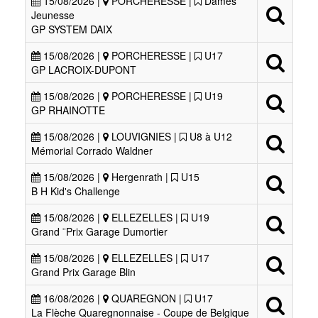
15/08/2026 |
PORCHERESSE |
Dames
Jeunesse
GP SYSTEM DAIX
15/08/2026 |
PORCHERESSE |
U17
GP LACROIX-DUPONT
15/08/2026 |
PORCHERESSE |
U19
GP RHAINOTTE
15/08/2026 |
LOUVIGNIES |
U8 à U12
Mémorial Corrado Waldner
15/08/2026 |
Hergenrath |
U15
B H Kid's Challenge
15/08/2026 |
ELLEZELLES |
U19
Grand ¨Prix Garage Dumortier
15/08/2026 |
ELLEZELLES |
U17
Grand Prix Garage Blin
16/08/2026 |
QUAREGNON |
U17
La Flèche Quaregnonnaise - Coupe de Belgique