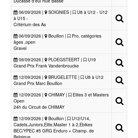
Ducasse d'eul Rue Basse
06/09/2026 |
SOIGNIES |
U8 à U12 - U12
à U15 -
Critérium des As
06/09/2026 |
Bouillon |
Pro, catégories
âges ,open
Gravel
09/09/2026 |
PLOEGSTEERT |
U19
Grand Prix Frank Vandenbroucke
12/09/2026 |
BRUGELETTE |
U8 à U12
Grand Prix Marc Bouillon
12/09/2026 |
CHIMAY |
Elites 3 et Masters
Open
24h du Circuit de CHIMAY
12/09/2026 |
Bouillon |
U12/U14,
Cadets,Juniors,Elite,Master 1 à 2,Ebikes
BEC/YPEC #5 GRG Enduro + Champ. de
Belgique