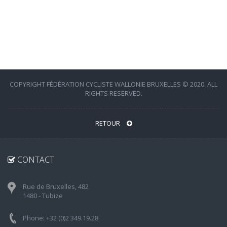
COPYRIGHT FÉDÉRATION CYCLISTE WALLONIE BRUXELLES © 2020. ALL
RIGHTS RESERVED.
RETOUR
CONTACT
Rue de Bruxelles, 482
1480 - Tubize
Phone: +32 (0)2 349.19.28