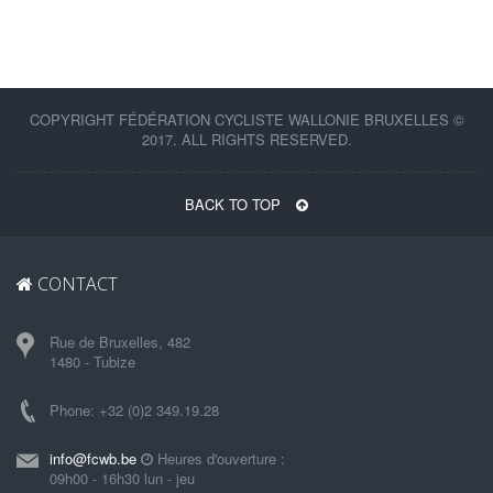
COPYRIGHT FÉDÉRATION CYCLISTE WALLONIE BRUXELLES ©
2017. ALL RIGHTS RESERVED.
BACK TO TOP
CONTACT
Rue de Bruxelles, 482
1480 - Tubize
Phone: +32 (0)2 349.19.28
info@fcwb.be
Heures d'ouverture :
09h00 - 16h30 lun - jeu