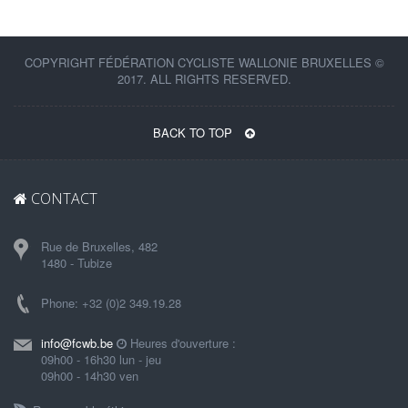
COPYRIGHT FÉDÉRATION CYCLISTE WALLONIE BRUXELLES ©
2017. ALL RIGHTS RESERVED.
BACK TO TOP
CONTACT
Rue de Bruxelles, 482
1480 - Tubize
Phone: +32 (0)2 349.19.28
info@fcwb.be
Heures d'ouverture :
09h00 - 16h30 lun - jeu
09h00 - 14h30 ven