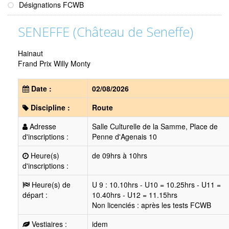
Désignations FCWB
SENEFFE (Château de Seneffe)
Hainaut
Frand Prix Willy Monty
Date :
02/08/2026
Discipline :
Route
Adresse
Salle Culturelle de la Samme, Place de
d'inscriptions :
Penne d'Agenais 10
Heure(s)
de 09hrs à 10hrs
d'inscriptions :
Heure(s) de
U 9 : 10.10hrs - U10 = 10.25hrs - U11 =
départ :
10.40hrs - U12 = 11.15hrs
Non licenciés : après les tests FCWB
Vestiaires :
idem