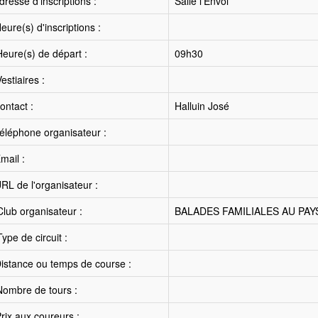
resse d'inscriptions :
Salle l'Envol
ure(s) d'inscriptions :
eure(s) de départ :
09h30
estiaires :
ntact :
Halluin José
éléphone organisateur :
mail :
RL de l'organisateur :
lub organisateur :
BALADES FAMILIALES AU PAY
ype de circuit :
istance ou temps de course :
ombre de tours :
rix aux coureurs :