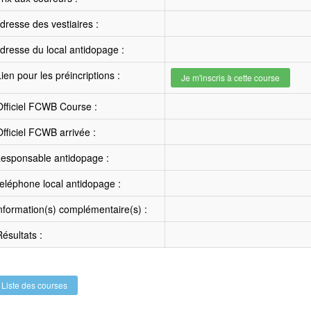
resse des vestiaires :
resse du local antidopage :
ien pour les préincriptions :
Je m'inscris à cette course
fficiel FCWB Course :
fficiel FCWB arrivée :
esponsable antidopage :
léphone local antidopage :
nformation(s) complémentaire(s) :
ésultats :
Liste des courses