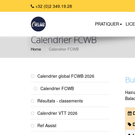
+32 (0)2 349.19.28
PRATIQUER
LIC
Calendrier FCWB
Home
Calendrier FCWB
Calendrier global FCWB 2026
Bui
Calendrier FCWB
Hain
Balad
Résultats - classements
Calendrier VTT 2026
D
D
Ref Assist