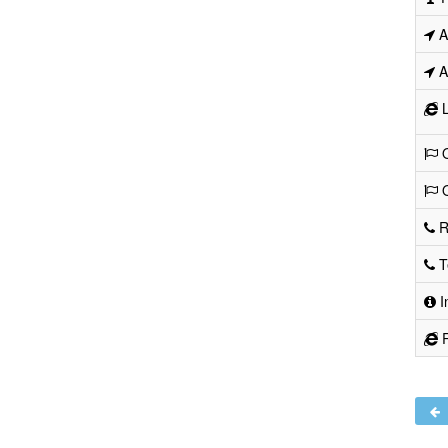
Ad
Ad
L
O
O
R
Te
I
R