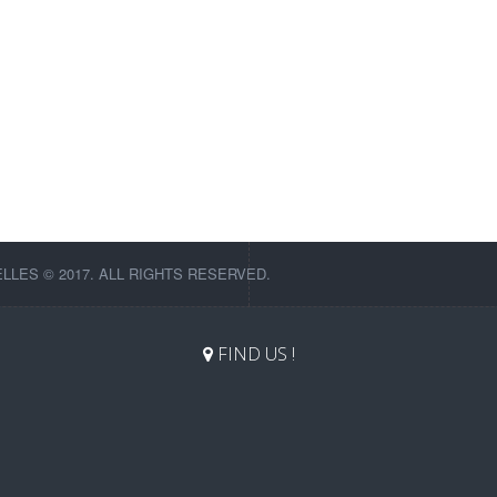
LES © 2017. ALL RIGHTS RESERVED.
FIND US !