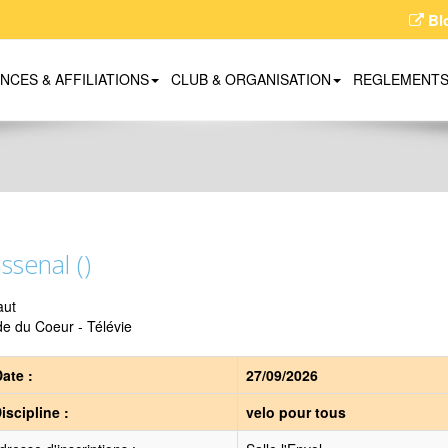
Bl
ENCES & AFFILIATIONS
CLUB & ORGANISATION
REGLEMENT
ssenal ()
aut
e du Coeur - Télévie
ate :
27/09/2026
iscipline :
velo pour tous