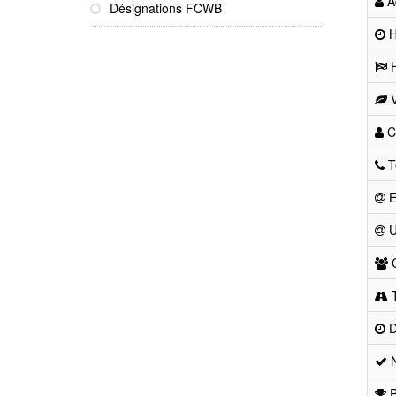
Ad
Désignations FCWB
He
H
V
Co
T
E
U
C
T
D
N
P