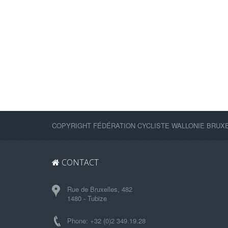
COPYRIGHT FÉDÉRATION CYCLISTE WALLONIE BRUXEL
CONTACT
Rue de Bruxelles, 482
1480 - Tubize
Phone: +32 (0)2 349.19.28