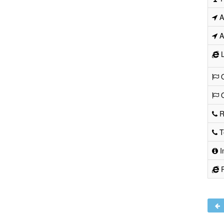
Ad
Ad
L
O
O
R
Te
I
R