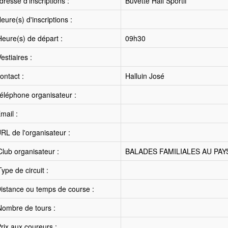
resse d'inscriptions :
Buvette Hall Sportif
ure(s) d'inscriptions :
eure(s) de départ :
09h30
estiaires :
ntact :
Halluin José
éléphone organisateur :
mail :
RL de l'organisateur :
lub organisateur :
BALADES FAMILIALES AU PAY
ype de circuit :
istance ou temps de course :
ombre de tours :
rix aux coureurs :