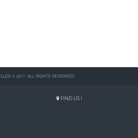
LES © 2017. ALL RIGHTS RESERVED.
FIND US !