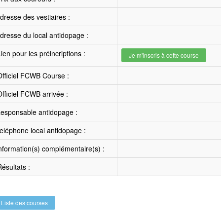
resse des vestiaires :
resse du local antidopage :
ien pour les préincriptions :
Je m'inscris à cette course
fficiel FCWB Course :
fficiel FCWB arrivée :
esponsable antidopage :
léphone local antidopage :
nformation(s) complémentaire(s) :
ésultats :
Liste des courses