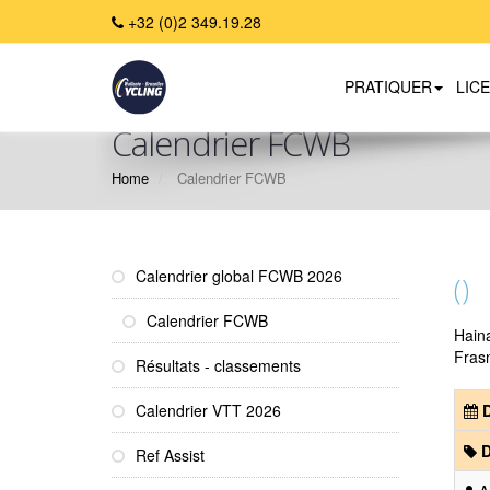
+32 (0)2 349.19.28
PRATIQUER
LIC
Calendrier FCWB
Home
Calendrier FCWB
Calendrier global FCWB 2026
()
Calendrier FCWB
Hain
Frasn
Résultats - classements
Calendrier VTT 2026
D
D
Ref Assist