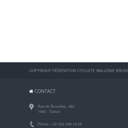
COPYRIGHT FÉDÉRATION CYCLISTE WALLONIE BRUXEL
CONTACT
Rue de Bruxelles, 482
1480 - Tubize
Phone: +32 (0)2 349.19.28