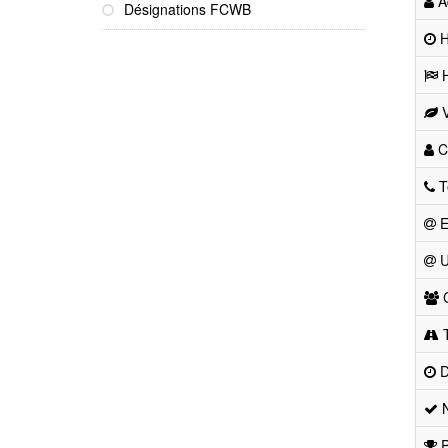
Ad
Désignations FCWB
He
H
V
Co
T
E
U
C
T
D
N
P