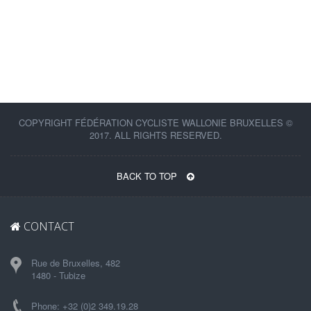
COPYRIGHT FÉDÉRATION CYCLISTE WALLONIE BRUXELLES ©
2017. ALL RIGHTS RESERVED.
BACK TO TOP
CONTACT
Rue de Bruxelles, 482
1480 - Tubize
Phone: +32 (0)2 349.19.28