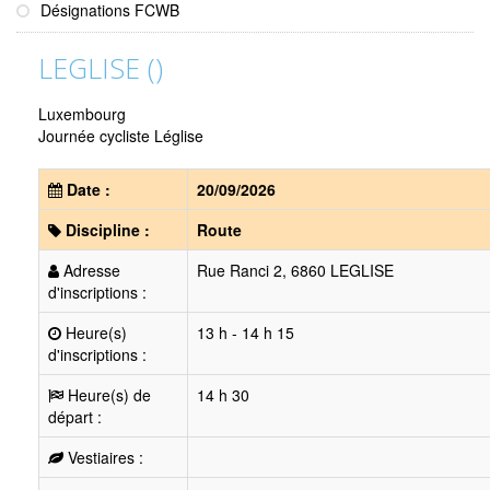
Désignations FCWB
LEGLISE ()
Luxembourg
Journée cycliste Léglise
Date :
20/09/2026
Discipline :
Route
Adresse
Rue Ranci 2, 6860 LEGLISE
d'inscriptions :
Heure(s)
13 h - 14 h 15
d'inscriptions :
Heure(s) de
14 h 30
départ :
Vestiaires :