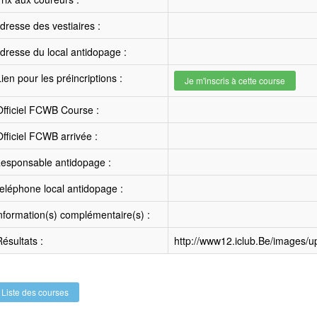
resse des vestiaires :
resse du local antidopage :
ien pour les préincriptions :
Je m'inscris à cette course
fficiel FCWB Course :
fficiel FCWB arrivée :
esponsable antidopage :
léphone local antidopage :
nformation(s) complémentaire(s) :
ésultats :
http://www12.iclub.Be/images/
Liste des courses