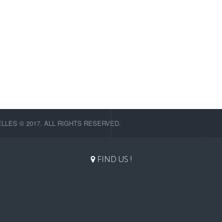
LES © 2017. ALL RIGHTS RESERVED.
FIND US !