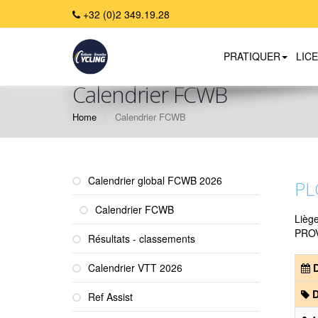
+32 (0)2 349.19.28
PRATIQUER
LIC
Calendrier FCWB
Home
Calendrier FCWB
Calendrier global FCWB 2026
PL
Calendrier FCWB
Lièg
PRO
Résultats - classements
Calendrier VTT 2026
D
D
Ref Assist