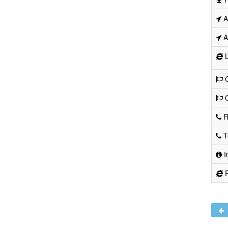
Ad
Ad
L
O
O
R
Te
I
R