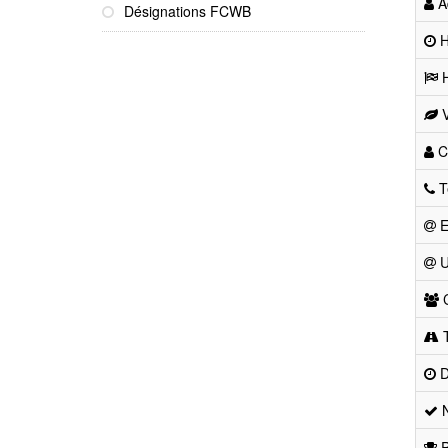
Ad
Désignations FCWB
He
H
V
Co
T
E
U
C
T
D
N
P