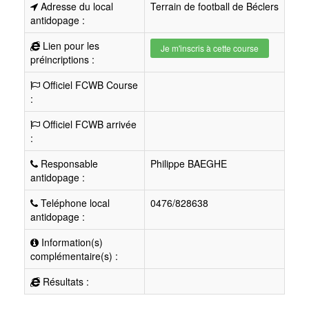
Adresse du local
Terrain de football de Béclers
antidopage :
Lien pour les
Je m'inscris à cette course
préincriptions :
Officiel FCWB Course
:
Officiel FCWB arrivée
:
Responsable
Philippe BAEGHE
antidopage :
Teléphone local
0476/828638
antidopage :
Information(s)
complémentaire(s) :
Résultats :