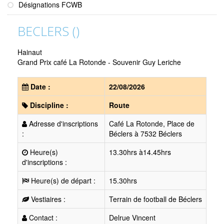
Désignations FCWB
BECLERS ()
Hainaut
Grand Prix café La Rotonde - Souvenir Guy Leriche
Date :
22/08/2026
Discipline :
Route
Adresse d'inscriptions
Café La Rotonde, Place de
:
Béclers à 7532 Béclers
Heure(s)
13.30hrs à14.45hrs
d'inscriptions :
Heure(s) de départ :
15.30hrs
Vestiaires :
Terrain de football de Béclers
Contact :
Delrue Vincent